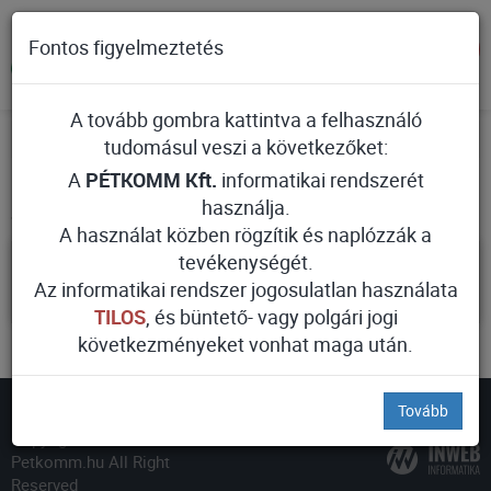
Fontos figyelmeztetés
A tovább gombra kattintva a felhasználó
Főoldal
Galéria
tudomásul veszi a következőket:
Galéria
A
PÉTKOMM Kft.
informatikai rendszerét
használja.
A használat közben rögzítik és naplózzák a
tevékenységét.
2010. évi beruházás (KEOP-5.4.0/09)
Az informatikai rendszer jogosulatlan használata
TILOS
, és büntető- vagy polgári jogi
következményeket vonhat maga után.
Tovább
Copyright © 2018
Petkomm.hu All Right
Reserved